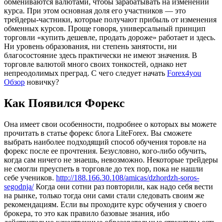
обмениваются валютами, чтобы зарабатывать на изменении
курса. При этом основная доля его участников — это
трейдеры-частники, которые получают прибыль от изменения
обменных курсов. Проще говоря, универсальный принцип
торговли «купить дешевле, продать дороже» работает и здесь.
Ни уровень образования, ни степень занятости, ни
благосостояние здесь практически не имеют значения. В
торговле валютой много своих тонкостей, однако нет
непреодолимых преград. С чего следует начать
Forex4you
Обзор
новичку?
Как Появился Форекс
Она имеет свои особенности, подробнее о которых вы можете
прочитать в статье форекс блога LiteForex. Вы сможете
выбрать наиболее подходящий способ обучения торовле на
форекс после ее прочтения. Безусловно, кого-либо обучить,
когда сам ничего не знаешь, невозможно. Некоторые трейдеры
не смогли преуспеть в торговле до тех пор, пока не нашли
себе учеников.
http://188.166.30.108/amicas/dzhordzh-soros-
segodnja/
Когда они сотни раз повторили, как надо себя вести
на рынке, только тогда они сами стали следовать своим же
рекомендациям. Если вы проходите курс обучения у своего
брокера, то это как правило базовые знания, ибо