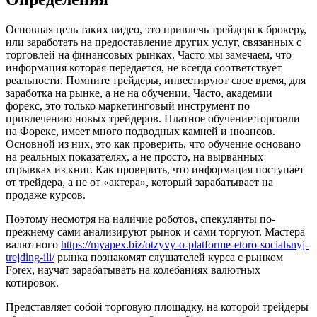
Основная цель таких видео, это привлечь трейдера к брокеру,
или заработать на предоставление других услуг, связанных с
торговлей на финансовых рынках. Часто мы замечаем, что
информация которая передается, не всегда соответствует
реальности. Помните трейдеры, инвестируют свое время, для
заработка на рынке, а не на обучении. Часто, академии
форекс, это только маркетинговый инструмент по
привлечению новых трейдеров. Платное обучение торговли
на Форекс, имеет много подводных камней и нюансов.
Основной из них, это как проверить, что обучение основано
на реальных показателях, а не просто, на вырванных
отрывках из книг. Как проверить, что информация поступает
от трейдера, а не от «актера», который зарабатывает на
продаже курсов.
Поэтому несмотря на наличие роботов, спекулянты по-
прежнему сами анализируют рынок и сами торгуют. Мастера
валютного
https://myapex.biz/otzyvy-o-platforme-etoro-socialьnyj-
trejding-ili/
рынка познакомят слушателей курса с рынком
Forex, научат зарабатывать на колебаниях валютных
котировок.
Представляет собой торговую площадку, на которой трейдеры