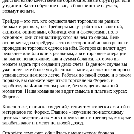
действительно качественные образовательные структуры есть
у единиц. За это обучение с вас, в большинстве случаев,
возьмут деньги.
Трейдер – это тот, кто осуществляет торговлю на разных
биржах и рынках, т.е. Трейдеры могут работать с валютой,
акциями, опционами, облигациями и фьючерсами, но, в
основном, они специализируются на чём-то одном. Ведь
основная задача трейдера – это всесторонний анализ рынка и
проведение торговых сделок на нём. Котировки валют идут
реальные или близкие к реальным, а все торговые операции
на рынке ненастоящие, как и сумма баланса, которую вы
можете задать при создании демо-счета. В данном случае вы
уже получаете более углубленные знания, а сложные вопросы
усваиваются намного легче. Работая по такой схеме, и в таком
порядке, вы сможете научиться торговле на Форекс, и
заработку на Финансовом рынке, без упущения важный
моментов. Наша команда не видит смысла в платных курсах
Форекс.
Конечно же, с поиска сведений,чтения тематических статей и
материалов по Форекс. Главное – изучение по-настоящему
ценных сведений, а их могут предоставить трейдеры, которые
зарабатывают и имеют неплохой доход.
Откройте демо счет, общайтесь с менеджером брокера,