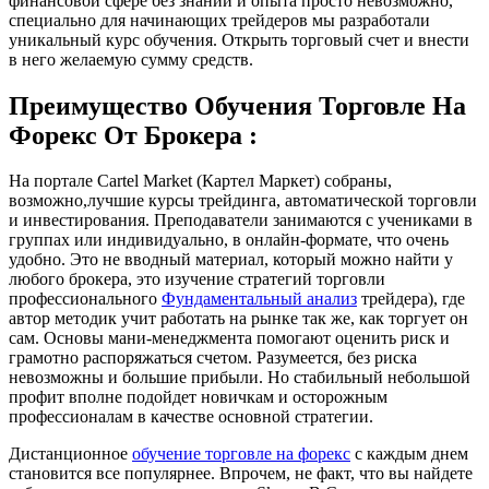
финансовой сфере без знаний и опыта просто невозможно,
специально для начинающих трейдеров мы разработали
уникальный курс обучения. Открыть торговый счет и внести
в него желаемую сумму средств.
Преимущество Обучения Торговле На
Форекс От Брокера :
На портале Cartel Market (Картел Маркет) собраны,
возможно,лучшие курсы трейдинга, автоматической торговли
и инвестирования. Преподаватели занимаются с учениками в
группах или индивидуально, в онлайн-формате, что очень
удобно. Это не вводный материал, который можно найти у
любого брокера, это изучение стратегий торговли
профессионального
Фундаментальный анализ
трейдера), где
автор методик учит работать на рынке так же, как торгует он
сам. Основы мани-менеджмента помогают оценить риск и
грамотно распоряжаться счетом. Разумеется, без риска
невозможны и большие прибыли. Но стабильный небольшой
профит вполне подойдет новичкам и осторожным
профессионалам в качестве основной стратегии.
Дистанционное
обучение торговле на форекс
с каждым днем
становится все популярнее. Впрочем, не факт, что вы найдете