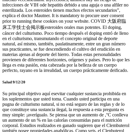
infecciones de VIH ode hepatitis debido a una aguja o una alfiler no
esterilizada. Los esteroides tienen muchos efectos secundarios”,
explica el doctor Mautner. It is mandatory to procure user consent
prior to running these cookies on your website. COVID 大阪府臨
床工学技士会掲示板esteroides orales mas potentes. El doping,
cáncer del culturismo. Poco tiempo después el doping entró de lleno
en el culturismo, transmutando el concepto original de deporte
natural, así mismo, también, paulatinamente, entre un gran número
sus practicantes, se fue descendiendo el cultivo del erudición en
materias ajenas al deporte del hierro. Todas estas personalidades
provienen de diferentes horizontes, orígenes y países. Pero lo que les
llega es esta pasión, esta cabezada por la belleza de un cuerpo
perfecto, rayano en la irrealidad, un cuerpo prácticamente deificado.
Salud 9/12/20
Su principal objetivo aquí esevitar cualquier sustancia prohibida en
los suplementos que usted toma. Cuando usted participa en una
pugna de culturismo natural, si no está seguro de las reglas y de lo
que constituye una sustancia ilegal, la respuesta a esta pregunta es
muy simple: ¡averígualo. Se piensa que un aumento de ,°C conlleva
un aumento de un % en las calorías consumidas para el nutrición
corporal. Estudios realizados en ganado sugieren que el Clembuterol
también posee propiedades anabólicas. Como veis, el Clenbuterol