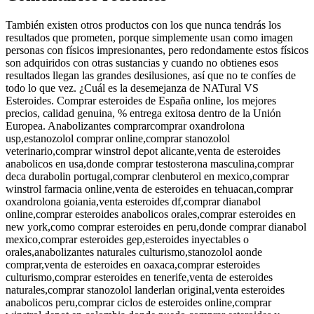
También existen otros productos con los que nunca tendrás los
resultados que prometen, porque simplemente usan como imagen
personas con físicos impresionantes, pero redondamente estos físicos
son adquiridos con otras sustancias y cuando no obtienes esos
resultados llegan las grandes desilusiones, así que no te confíes de
todo lo que vez. ¿Cuál es la desemejanza de NATural VS
Esteroides. Comprar esteroides de España online, los mejores
precios, calidad genuina, % entrega exitosa dentro de la Unión
Europea. Anabolizantes comprarcomprar oxandrolona
usp,estanozolol comprar online,comprar stanozolol
veterinario,comprar winstrol depot alicante,venta de esteroides
anabolicos en usa,donde comprar testosterona masculina,comprar
deca durabolin portugal,comprar clenbuterol en mexico,comprar
winstrol farmacia online,venta de esteroides en tehuacan,comprar
oxandrolona goiania,venta esteroides df,comprar dianabol
online,comprar esteroides anabolicos orales,comprar esteroides en
new york,como comprar esteroides en peru,donde comprar dianabol
mexico,comprar esteroides gep,esteroides inyectables o
orales,anabolizantes naturales culturismo,stanozolol aonde
comprar,venta de esteroides en oaxaca,comprar esteroides
culturismo,comprar esteroides en tenerife,venta de esteroides
naturales,comprar stanozolol landerlan original,venta esteroides
anabolicos peru,comprar ciclos de esteroides online,comprar