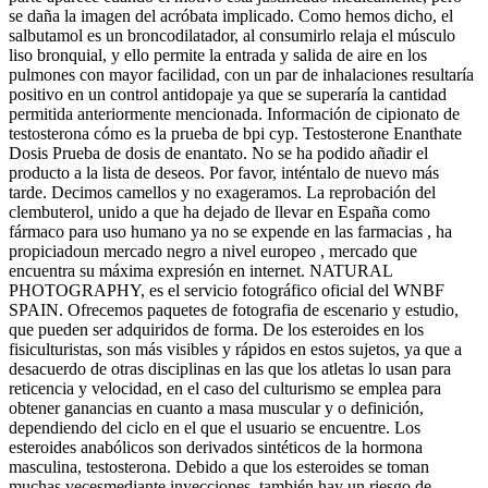
se daña la imagen del acróbata implicado. Como hemos dicho, el
salbutamol es un broncodilatador, al consumirlo relaja el músculo
liso bronquial, y ello permite la entrada y salida de aire en los
pulmones con mayor facilidad, con un par de inhalaciones resultaría
positivo en un control antidopaje ya que se superaría la cantidad
permitida anteriormente mencionada. Información de cipionato de
testosterona cómo es la prueba de bpi cyp. Testosterone Enanthate
Dosis Prueba de dosis de enantato. No se ha podido añadir el
producto a la lista de deseos. Por favor, inténtalo de nuevo más
tarde. Decimos camellos y no exageramos. La reprobación del
clembuterol, unido a que ha dejado de llevar en España como
fármaco para uso humano ya no se expende en las farmacias , ha
propiciadoun mercado negro a nivel europeo , mercado que
encuentra su máxima expresión en internet. NATURAL
PHOTOGRAPHY, es el servicio fotográfico oficial del WNBF
SPAIN. Ofrecemos paquetes de fotografia de escenario y estudio,
que pueden ser adquiridos de forma. De los esteroides en los
fisiculturistas, son más visibles y rápidos en estos sujetos, ya que a
desacuerdo de otras disciplinas en las que los atletas lo usan para
reticencia y velocidad, en el caso del culturismo se emplea para
obtener ganancias en cuanto a masa muscular y o definición,
dependiendo del ciclo en el que el usuario se encuentre. Los
esteroides anabólicos son derivados sintéticos de la hormona
masculina, testosterona. Debido a que los esteroides se toman
muchas vecesmediante inyecciones, también hay un riesgo de