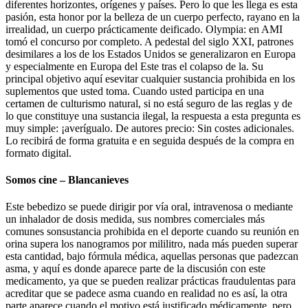
diferentes horizontes, orígenes y países. Pero lo que les llega es esta
pasión, esta honor por la belleza de un cuerpo perfecto, rayano en la
irrealidad, un cuerpo prácticamente deificado. Olympia: en AMI
tomó el concurso por completo. A pedestal del siglo XXI, patrones
desimilares a los de los Estados Unidos se generalizaron en Europa
y especialmente en Europa del Este tras el colapso de la. Su
principal objetivo aquí esevitar cualquier sustancia prohibida en los
suplementos que usted toma. Cuando usted participa en una
certamen de culturismo natural, si no está seguro de las reglas y de
lo que constituye una sustancia ilegal, la respuesta a esta pregunta es
muy simple: ¡averígualo. De autores precio: Sin costes adicionales.
Lo recibirá de forma gratuita e en seguida después de la compra en
formato digital.
Somos cine – Blancanieves
Este bebedizo se puede dirigir por vía oral, intravenosa o mediante
un inhalador de dosis medida, sus nombres comerciales más
comunes sonsustancia prohibida en el deporte cuando su reunión en
orina supera los nanogramos por mililitro, nada más pueden superar
esta cantidad, bajo fórmula médica, aquellas personas que padezcan
asma, y aquí es donde aparece parte de la discusión con este
medicamento, ya que se pueden realizar prácticas fraudulentas para
acreditar que se padece asma cuando en realidad no es así, la otra
parte aparece cuando el motivo está justificado médicamente, pero