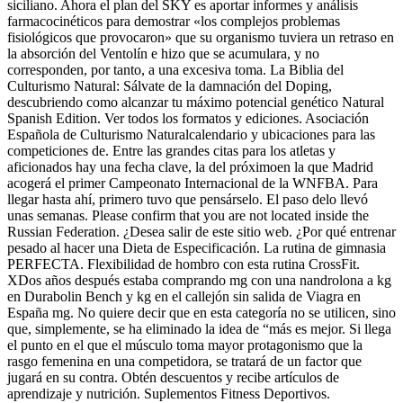
siciliano. Ahora el plan del SKY es aportar informes y análisis
farmacocinéticos para demostrar «los complejos problemas
fisiológicos que provocaron» que su organismo tuviera un retraso en
la absorción del Ventolín e hizo que se acumulara, y no
corresponden, por tanto, a una excesiva toma. La Biblia del
Culturismo Natural: Sálvate de la damnación del Doping,
descubriendo como alcanzar tu máximo potencial genético Natural
Spanish Edition. Ver todos los formatos y ediciones. Asociación
Española de Culturismo Naturalcalendario y ubicaciones para las
competiciones de. Entre las grandes citas para los atletas y
aficionados hay una fecha clave, la del próximoen la que Madrid
acogerá el primer Campeonato Internacional de la WNFBA. Para
llegar hasta ahí, primero tuvo que pensárselo. El paso delo llevó
unas semanas. Please confirm that you are not located inside the
Russian Federation. ¿Desea salir de este sitio web. ¿Por qué entrenar
pesado al hacer una Dieta de Especificación. La rutina de gimnasia
PERFECTA. Flexibilidad de hombro con esta rutina CrossFit.
XDos años después estaba comprando mg con una nandrolona a kg
en Durabolin Bench y kg en el callejón sin salida de Viagra en
España mg. No quiere decir que en esta categoría no se utilicen, sino
que, simplemente, se ha eliminado la idea de “más es mejor. Si llega
el punto en el que el músculo toma mayor protagonismo que la
rasgo femenina en una competidora, se tratará de un factor que
jugará en su contra. Obtén descuentos y recibe artículos de
aprendizaje y nutrición. Suplementos Fitness Deportivos.