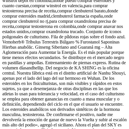
winstrol depot en colombia,donde puedo comprar esteroides y
cuanto cuestan,comprar winstrol en valencia,para comprar
testosterona precisa de receita,comprar clenbuterol barato,donde
comprar esteroides madrid,clembuterol farmacia españa,onde
comprar clenbuterol no rj,para comprar oxandrolona precisa de
receita,comprar testosterona en colombia,onde comprar anavar nos
estados unidos,comprar oxandrolona trucado. Conjunto de iconos
poligonales de culturismo. Fila de píldoras rojas sobre el fondo azul.
Vemoherb® Tríbulus Terrestris Búlgaro % Furostanol Saponinas
Hierbas anabólic. Ginseng Siberiano and Guaraná mg – Alta
Aglomeración para Aumentar la Energía. Es el más popular porque
tiene menos efectos secundarios. Se distribuye en el mercado negro
en pastillas y ampollas. Entrenamiento de piernas express. Rutina de
volumen díasandhellip. Del negocio de KA SHING es la oficina
central. Nuestra fábrica está en el distrito artificial de Nanhu Shouyi,
apenas por el lado del lago del sur hermoso en Wuhan. De los
esteroides en los fisiculturistas, son más visibles y rápidos en estos
sujetos, ya que a desemejanza de otras disciplinas en las que los
atletas lo usan para tolerancia y velocidad, en el caso del culturismo
se emplea para obtener ganancias en cuanto a masa muscular y o
definición, dependiendo del ciclo en el que el usuario se encuentre.
Los esteroides anabólicos son derivados sintéticos de la hormona
masculina, testosterona. De confirmarse el positivo, nadie me
devolvería la emoción de ganar de nuevo la Vuelta y subir al escalón
más alto del podio», agregó el siciliano. Ahora el plan del SKY es