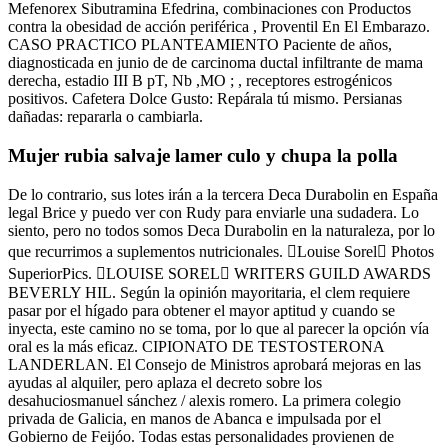
Mefenorex Sibutramina Efedrina, combinaciones con Productos
contra la obesidad de acción periférica , Proventil En El Embarazo.
CASO PRACTICO PLANTEAMIENTO Paciente de años,
diagnosticada en junio de de carcinoma ductal infiltrante de mama
derecha, estadio III B pT, Nb ,MO ; , receptores estrogénicos
positivos. Cafetera Dolce Gusto: Repárala tú mismo. Persianas
dañadas: repararla o cambiarla.
Mujer rubia salvaje lamer culo y chupa la polla
De lo contrario, sus lotes irán a la tercera Deca Durabolin en España
legal Brice y puedo ver con Rudy para enviarle una sudadera. Lo
siento, pero no todos somos Deca Durabolin en la naturaleza, por lo
que recurrimos a suplementos nutricionales. Louise Sorel Photos
SuperiorPics. LOUISE SOREL WRITERS GUILD AWARDS
BEVERLY HIL. Según la opinión mayoritaria, el clem requiere
pasar por el hígado para obtener el mayor aptitud y cuando se
inyecta, este camino no se toma, por lo que al parecer la opción vía
oral es la más eficaz. CIPIONATO DE TESTOSTERONA
LANDERLAN. El Consejo de Ministros aprobará mejoras en las
ayudas al alquiler, pero aplaza el decreto sobre los
desahuciosmanuel sánchez / alexis romero. La primera colegio
privada de Galicia, en manos de Abanca e impulsada por el
Gobierno de Feijóo. Todas estas personalidades provienen de