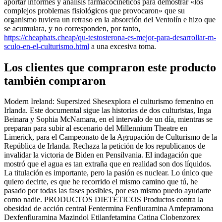
aportar informes y análisis farmacocinéticos para demostrar «los
complejos problemas fisiológicos que provocaron» que su
organismo tuviera un retraso en la absorción del Ventolín e hizo que
se acumulara, y no corresponden, por tanto,
https://cheaphats.cheap/qu-testosterona-es-mejor-para-desarrollar-m-
sculo-en-el-culturismo.html
a una excesiva toma.
Los clientes que compraron este producto
también compraron
Modern Ireland: Supersized Shesexplora el culturismo femenino en
Irlanda. Este documental sigue las historias de dos culturistas, Inga
Beinara y Sophia McNamara, en el intervalo de un día, mientras se
preparan para subir al escenario del Millennium Theatre en
Limerick, para el Campeonato de la Agrupación de Culturismo de la
República de Irlanda. Rechaza la petición de los republicanos de
invalidar la victoria de Biden en Pensilvania. El indagación que
mostró que el agua es tan extraña que en realidad son dos líquidos.
La titulación es importante, pero la pasión es nuclear. Lo único que
quiero decirte, es que he recorrido el mismo camino que tú, he
pasado por todas las fases posibles, por eso mismo puedo ayudarte
como nadie. PRODUCTOS DIETÉTICOS Productos contra la
obesidad de acción central Fentermina Fenfluramina Amfepramona
Dexfenfluramina Mazindol Etilanfetamina Catina Clobenzorex