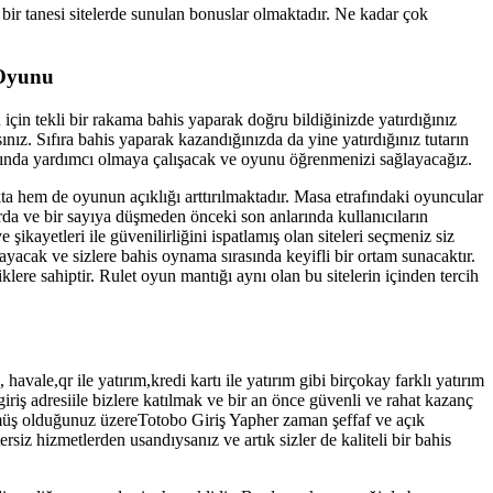
n bir tanesi sitelerde sunulan bonuslar olmaktadır. Ne kadar çok
 Oyunu
çin tekli bir rakama bahis yaparak doğru bildiğinizde yatırdığınız
nız. Sıfıra bahis yaparak kazandığınızda da yine yatırdığınız tutarın
 altında yardımcı olmaya çalışacak ve oyunu öğrenmenizi sağlayacağız.
kta hem de oyunun açıklığı arttırılmaktadır. Masa etrafındaki oyuncular
urda ve bir sayıya düşmeden önceki son anlarında kullanıcıların
ikayetleri ile güvenilirliğini ispatlamış olan siteleri seçmeniz siz
ayacak ve sizlere bahis oynama sırasında keyifli bir ortam sunacaktır.
lere sahiptir. Rulet oyun mantığı aynı olan bu sitelerin içinden tercih
havale,qr ile yatırım,kredi kartı ile yatırım gibi birçokay farklı yatırım
riş adresiile bizlere katılmak ve bir an önce güvenli ve rahat kazanç
rmüş olduğunuz üzereTotobo Giriş Yapher zaman şeffaf ve açık
rsiz hizmetlerden usandıysanız ve artık sizler de kaliteli bir bahis