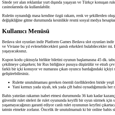
Sitede yer alan reklamlar yurt dışında yaşayan ve Türkçe konuşan rule
casinolarında da kullanılabilir.
Ruletin oynandığı masa kendine özgü rakam, renk ve şekillerden oluş
değişikliğine gitme durumunda kesinlikle resmi sosyal medya hesapları
Kullanıcı Menüsü
Bedava slot oyunları indir Platform Games Bedava slot oyunları indir
ve Viviane bu yıl evlenebilecekleri şanslı erkekleri bulabilecekler m
yaşayacaksınız.
Kupon kodu çıktısıyla birlikte biletini oyunun başlamasına 45 dk. tabu
çekilmeye çalışırken; bir Rus birliğince pusuya düşürülür ve etrafı 
farklı bir içki konuyor ve numarası çıkan oyuncu bardağındaki içkiyi s
geliştirebilirsiniz.
Rulette unutulmaması gereken önemli özelliklerden biride yeşil r
Yani kırmızı yada siyah, tek yada çift bahsi oynadığımızda her 
Bahis yatırılan rakamın isabet etmesi durumunda 36 katı kadar kaza
güvenilir rulet siteleri ile rulet oyununda keyifli bir oyun sürmek için
yaşamayacağınızı garanti ediyor canlı rulet oyununun keyfini çıkartac
tatmin etmekte zorlanır. Öncelik ile unutulmamalı ki bir online bahis s